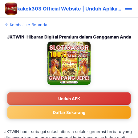
kakek303 Official Website | Unduh Aplikasi Resmi kakek303 Aman ⭐
← Kembali ke Beranda
JKTWIN: Hiburan Digital Premium dalam Genggaman Anda
Unduh APK
Daftar Sekarang
JKTWIN hadir sebagai solusi hiburan seluler generasi terbaru yang
dirancang khusus untuk memenuhi kebutuhan gaya hidup digital