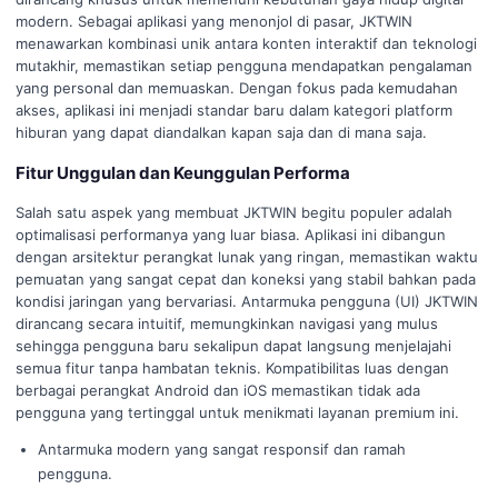
modern. Sebagai aplikasi yang menonjol di pasar, JKTWIN
menawarkan kombinasi unik antara konten interaktif dan teknologi
mutakhir, memastikan setiap pengguna mendapatkan pengalaman
yang personal dan memuaskan. Dengan fokus pada kemudahan
akses, aplikasi ini menjadi standar baru dalam kategori platform
hiburan yang dapat diandalkan kapan saja dan di mana saja.
Fitur Unggulan dan Keunggulan Performa
Salah satu aspek yang membuat JKTWIN begitu populer adalah
optimalisasi performanya yang luar biasa. Aplikasi ini dibangun
dengan arsitektur perangkat lunak yang ringan, memastikan waktu
pemuatan yang sangat cepat dan koneksi yang stabil bahkan pada
kondisi jaringan yang bervariasi. Antarmuka pengguna (UI) JKTWIN
dirancang secara intuitif, memungkinkan navigasi yang mulus
sehingga pengguna baru sekalipun dapat langsung menjelajahi
semua fitur tanpa hambatan teknis. Kompatibilitas luas dengan
berbagai perangkat Android dan iOS memastikan tidak ada
pengguna yang tertinggal untuk menikmati layanan premium ini.
Antarmuka modern yang sangat responsif dan ramah
pengguna.